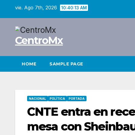
Saltar
vie. Ago 7th, 2026
10:40:14 AM
al
contenido
CentroMx
HOME
SAMPLE PAGE
NACIONAL
POLÍTICA
PORTADA
CNTE entra en rece
mesa con Sheinbau