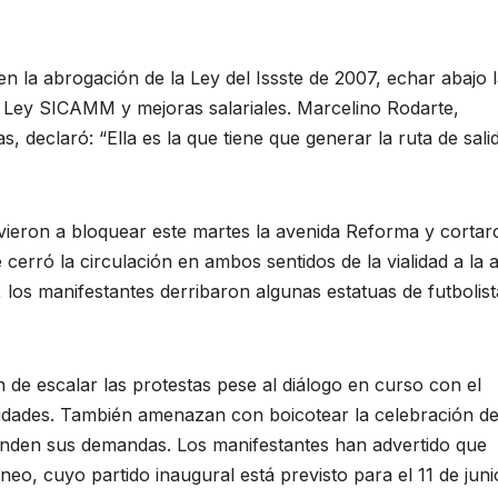
yen la abrogación de la Ley del Issste de 2007, echar abajo 
a Ley SICAMM y mejoras salariales. Marcelino Rodarte,
, declaró: “Ella es la que tiene que generar la ruta de sali
vieron a bloquear este martes la avenida Reforma y cortar
e cerró la circulación en ambos sentidos de la vialidad a la a
 los manifestantes derribaron algunas estatuas de futbolist
de escalar las protestas pese al diálogo en curso con el
oridades. También amenazan con boicotear la celebración de
ienden sus demandas. Los manifestantes han advertido que
rneo, cuyo partido inaugural está previsto para el 11 de jun