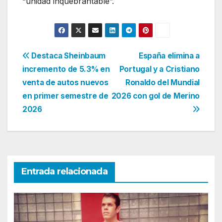
“unidad inquebrantable”.
Navegación
Destaca Sheinbaum
España elimina a
incremento de 5.3% en
Portugal y a Cristiano
de
venta de autos nuevos
Ronaldo del Mundial
entradas
en primer semestre de
2026 con gol de Merino
2026
Entrada relacionada