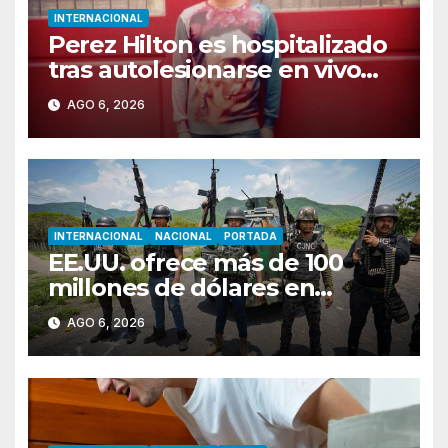
INTERNACIONAL
Perez Hilton es hospitalizado
tras autolesionarse en vivo
por TikTok en Miami
AGO 6, 2026
INTERNACIONAL
NACIONAL
PORTADA
EE.UU. ofrece más de 100
millones de dólares en
recompensas por líderes del
AGO 6, 2026
CJNG