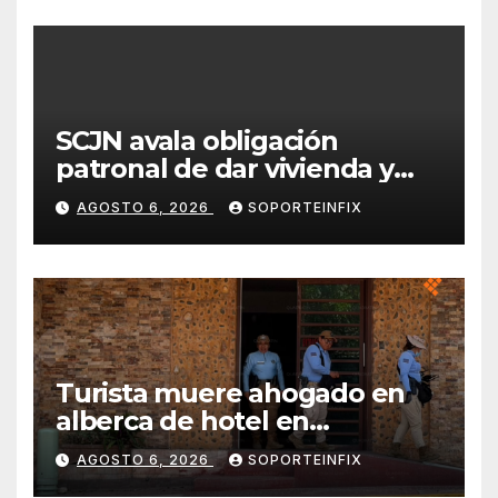
SCJN avala obligación
patronal de dar vivienda y
alimentación a jornaleros
AGOSTO 6, 2026
SOPORTEINFIX
agrícolas
Turista muere ahogado en
alberca de hotel en
Acapulco; familiares piden
AGOSTO 6, 2026
SOPORTEINFIX
ayuda ante falta de personal