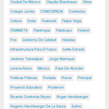
Ciudad De México
Claudia Sheinbaum
Clima
Colegio Jurista
CONSCIENCIA
Contextos
Cultura
Dolar
Featured
Felipe Vega
FEMINISTA
Filantropia
Filántropo
Fintech
Frio
Gobierno De Calidad
Heladas
Infraestructura Para El Futuro
Ivette Estrada
Jiménez Tamaulipas
Jorge Manrique
Lorena Romo
México
Pase De Abordar
Políticas Púbicas
Portada
Precio
Principal
Proyecto Educativo
Prudence
Ricardo Contreras Reyes
Roger Hershberger
Rogerio Hershberger De La Garza
Sufinc