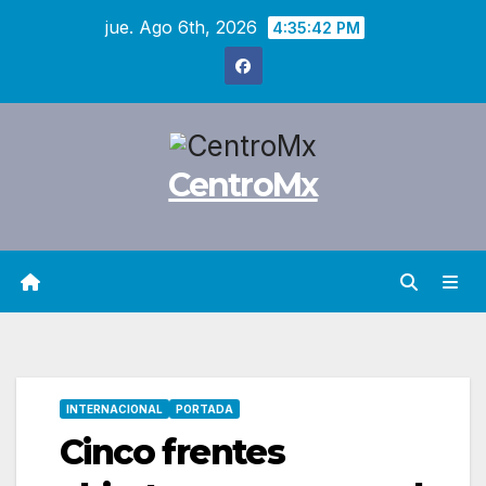
Saltar
jue. Ago 6th, 2026
4:35:43 PM
al
contenido
CentroMx
INTERNACIONAL
PORTADA
Cinco frentes