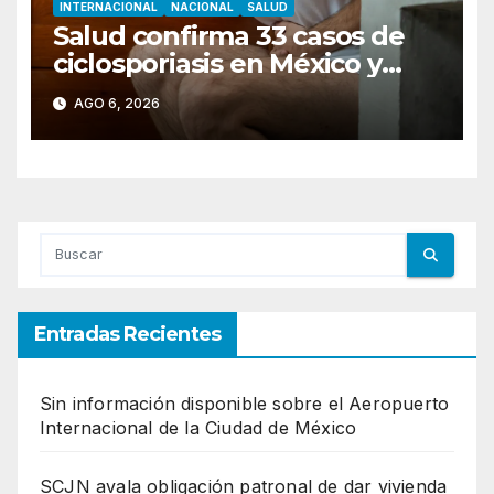
INTERNACIONAL
NACIONAL
SALUD
Salud confirma 33 casos de
ciclosporiasis en México y
descarta vínculo con brote en
AGO 6, 2026
EU
Entradas Recientes
Sin información disponible sobre el Aeropuerto
Internacional de la Ciudad de México
SCJN avala obligación patronal de dar vivienda