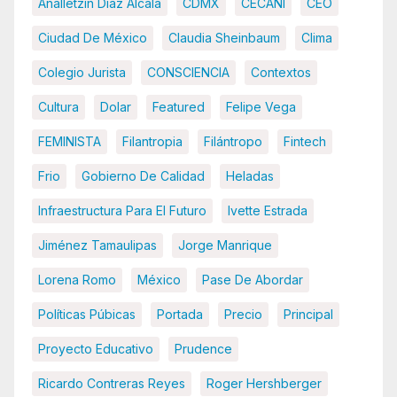
Analletzin Díaz Alcalá
CDMX
CECANI
CEO
Ciudad De México
Claudia Sheinbaum
Clima
Colegio Jurista
CONSCIENCIA
Contextos
Cultura
Dolar
Featured
Felipe Vega
FEMINISTA
Filantropia
Filántropo
Fintech
Frio
Gobierno De Calidad
Heladas
Infraestructura Para El Futuro
Ivette Estrada
Jiménez Tamaulipas
Jorge Manrique
Lorena Romo
México
Pase De Abordar
Políticas Púbicas
Portada
Precio
Principal
Proyecto Educativo
Prudence
Ricardo Contreras Reyes
Roger Hershberger