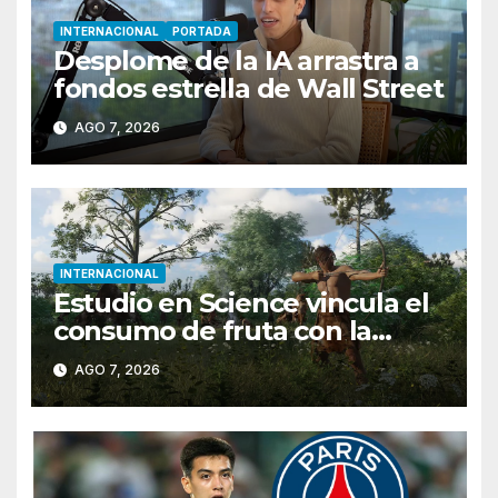
INTERNACIONAL
PORTADA
Desplome de la IA arrastra a
fondos estrella de Wall Street
AGO 7, 2026
INTERNACIONAL
Estudio en Science vincula el
consumo de fruta con la
evolución del cerebro
AGO 7, 2026
humano