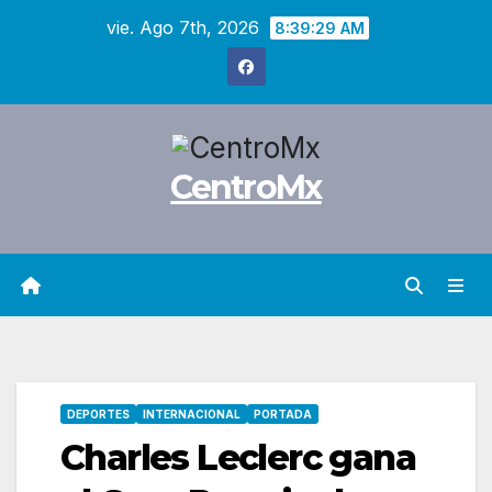
Saltar
vie. Ago 7th, 2026
8:39:31 AM
al
contenido
CentroMx
DEPORTES
INTERNACIONAL
PORTADA
Charles Leclerc gana