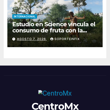
INTERNACIONAL
Estudio en Science vincula el
consumo de fruta con la
evolución del cerebro
AGOSTO 7, 2026
SOPORTEINFIX
humano
CentroMx