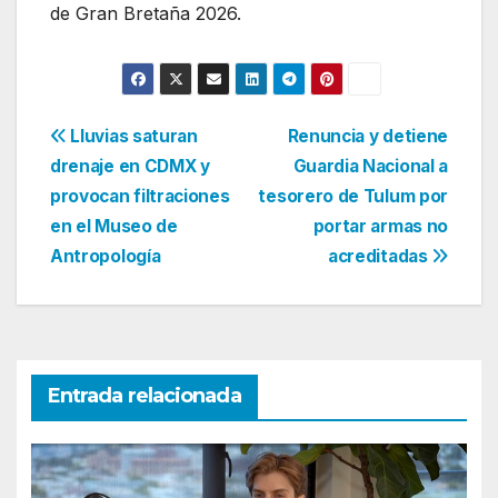
de Gran Bretaña 2026.
Navegación
Lluvias saturan
Renuncia y detiene
drenaje en CDMX y
Guardia Nacional a
de
provocan filtraciones
tesorero de Tulum por
entradas
en el Museo de
portar armas no
Antropología
acreditadas
Entrada relacionada