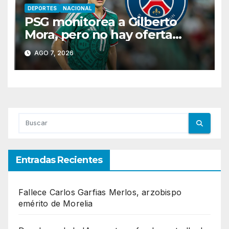
DEPORTES
NACIONAL
PSG monitorea a Gilberto
Mora, pero no hay oferta
formal por el juvenil de Xolos
AGO 7, 2026
Entradas Recientes
Fallece Carlos Garfias Merlos, arzobispo
emérito de Morelia