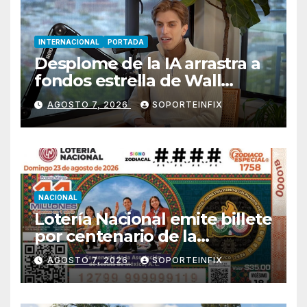
INTERNACIONAL
PORTADA
Desplome de la IA arrastra a
fondos estrella de Wall
Street
AGOSTO 7, 2026
SOPORTEINFIX
NACIONAL
Lotería Nacional emite billete
por centenario de la
Asociación de Scouts en
AGOSTO 7, 2026
SOPORTEINFIX
México