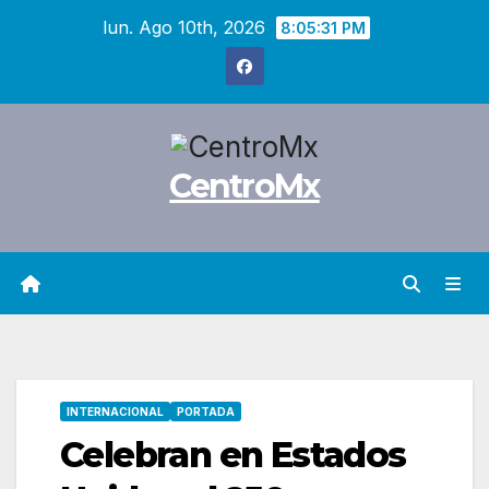
Saltar
lun. Ago 10th, 2026
8:05:32 PM
al
contenido
CentroMx
INTERNACIONAL
PORTADA
Celebran en Estados