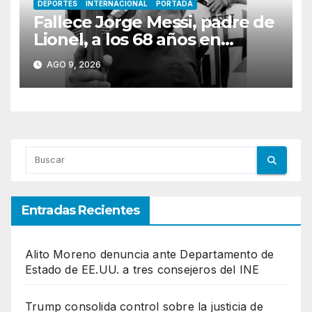
DEPORTES
INTERNACIONAL
PORTADA
Fallece Jorge Messi, padre de
Lionel, a los 68 años en
Rosario
AGO 9, 2026
Entradas Recientes
Alito Moreno denuncia ante Departamento de
Estado de EE.UU. a tres consejeros del INE
Trump consolida control sobre la justicia de