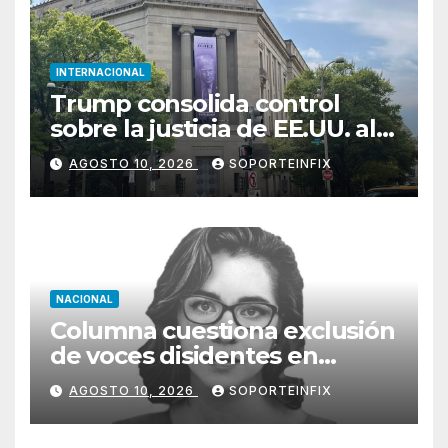
INTERNACIONAL
Trump consolida control
sobre la justicia de EE.UU. al
nombrar a Todd Blanche
AGOSTO 10, 2026
SOPORTEINFIX
fiscal general
NACIONAL
Columna cuestiona exclusión
de voces disidentes en
debate sobre fracking
AGOSTO 10, 2026
SOPORTEINFIX