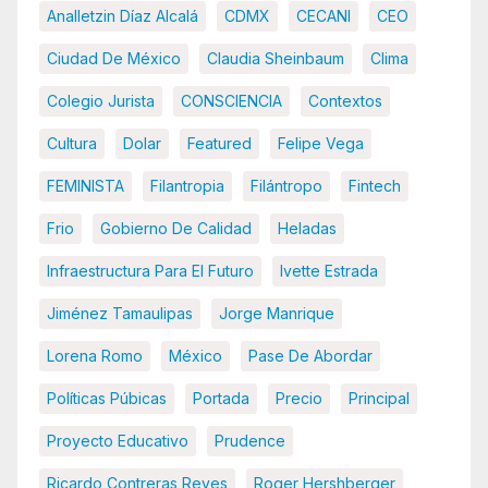
Analletzin Díaz Alcalá
CDMX
CECANI
CEO
Ciudad De México
Claudia Sheinbaum
Clima
Colegio Jurista
CONSCIENCIA
Contextos
Cultura
Dolar
Featured
Felipe Vega
FEMINISTA
Filantropia
Filántropo
Fintech
Frio
Gobierno De Calidad
Heladas
Infraestructura Para El Futuro
Ivette Estrada
Jiménez Tamaulipas
Jorge Manrique
Lorena Romo
México
Pase De Abordar
Políticas Púbicas
Portada
Precio
Principal
Proyecto Educativo
Prudence
Ricardo Contreras Reyes
Roger Hershberger