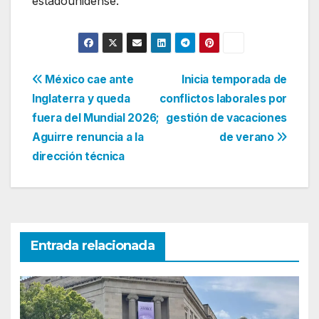
estadounidense.
Navegación
México cae ante
Inicia temporada de
Inglaterra y queda
conflictos laborales por
de
fuera del Mundial 2026;
gestión de vacaciones
entradas
Aguirre renuncia a la
de verano
dirección técnica
Entrada relacionada