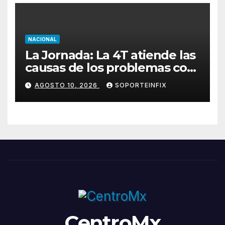
NACIONAL
La Jornada: La 4T atiende las
causas de los problemas con
nuevos valores
AGOSTO 10, 2026
SOPORTEINFIX
CentroMx