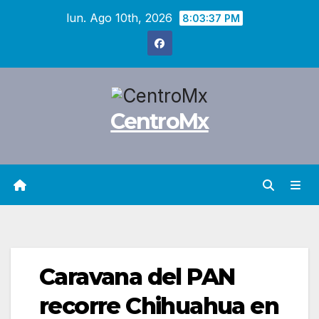
Saltar
lun. Ago 10th, 2026
8:03:38 PM
al
contenido
CentroMx
Caravana del PAN
recorre Chihuahua en