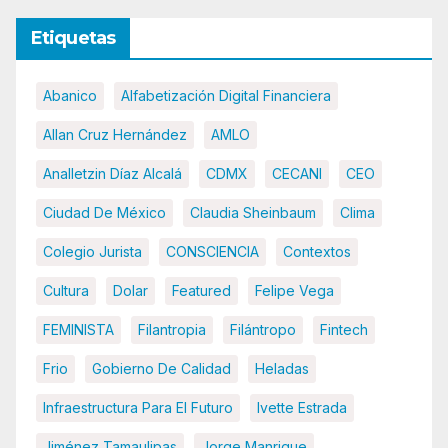
Etiquetas
Abanico
Alfabetización Digital Financiera
Allan Cruz Hernández
AMLO
Analletzin Díaz Alcalá
CDMX
CECANI
CEO
Ciudad De México
Claudia Sheinbaum
Clima
Colegio Jurista
CONSCIENCIA
Contextos
Cultura
Dolar
Featured
Felipe Vega
FEMINISTA
Filantropia
Filántropo
Fintech
Frio
Gobierno De Calidad
Heladas
Infraestructura Para El Futuro
Ivette Estrada
Jiménez Tamaulipas
Jorge Manrique