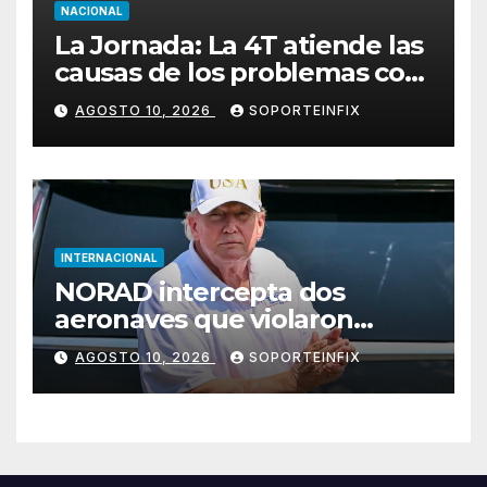
NACIONAL
La Jornada: La 4T atiende las
causas de los problemas con
nuevos valores
AGOSTO 10, 2026
SOPORTEINFIX
INTERNACIONAL
NORAD intercepta dos
aeronaves que violaron
espacio aéreo restringido en
AGOSTO 10, 2026
SOPORTEINFIX
Bedminster