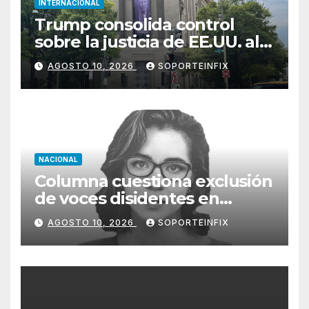
INTERNACIONAL
Trump consolida control
sobre la justicia de EE.UU. al
nombrar a Todd Blanche
AGOSTO 10, 2026
SOPORTEINFIX
fiscal general
NACIONAL
Columna cuestiona exclusión
de voces disidentes en
debate sobre fracking
AGOSTO 10, 2026
SOPORTEINFIX