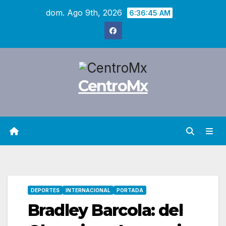
Saltar
dom. Ago 9th, 2026
6:36:46 AM
al
contenido
CentroMx
DEPORTES
INTERNACIONAL
PORTADA
Bradley Barcola: del