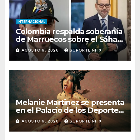
INTERNACIONAL
Colombia respalda soberanía
de Marruecos sobre el Sáhara
y busca TLC
AGOSTO 9, 2026
SOPORTEINFIX
Melanie Martinez se presenta
en el Palacio de los Deportes
con ‘Hades: The Sacrifice
AGOSTO 9, 2026
SOPORTEINFIX
Tour’