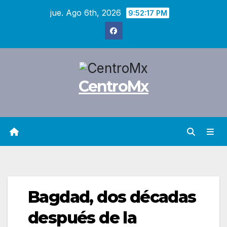
Saltar
jue. Ago 6th, 2026
9:52:18 PM
al
contenido
CentroMx
Bagdad, dos décadas
después de la