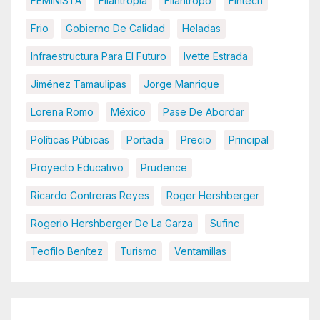
FEMINISTA
Filantropia
Filántropo
Fintech
Frio
Gobierno De Calidad
Heladas
Infraestructura Para El Futuro
Ivette Estrada
Jiménez Tamaulipas
Jorge Manrique
Lorena Romo
México
Pase De Abordar
Políticas Púbicas
Portada
Precio
Principal
Proyecto Educativo
Prudence
Ricardo Contreras Reyes
Roger Hershberger
Rogerio Hershberger De La Garza
Sufinc
Teofilo Benítez
Turismo
Ventamillas