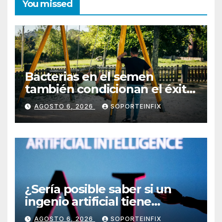
You missed
Bacterias en el semen
también condicionan el éxito
del embarazo: estudio
AGOSTO 6, 2026
SOPORTEINFIX
cambia el foco al microbioma
seminal
¿Sería posible saber si un
ingenio artificial tiene
consciencia?
AGOSTO 6, 2026
SOPORTEINFIX