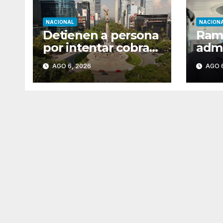
NACIONAL
NACION
Detienen a persona
Ramí
por intentar cobrar
admi
cheque falso de
pres
AGO 6, 2026
AGO 6
420,000 pesos en
Sen
CDMX
resp
Mor