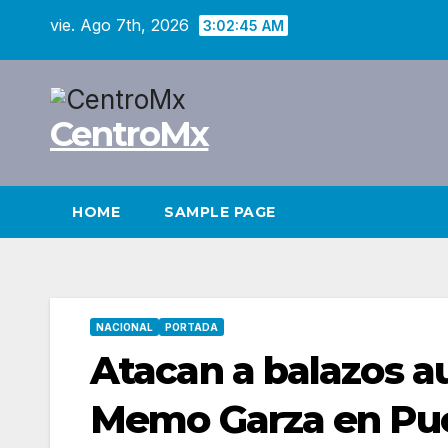
Saltar
vie. Ago 7th, 2026
3:02:46 AM
al
contenido
CentroMx
HOME
SAMPLE PAGE
NACIONAL
PORTADA
Atacan a balazos a
Memo Garza en Pue