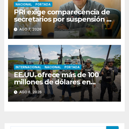
NACIONAL
PORTADA
PRI exige comparecencia de
secretarios por suspensión de
aguacate; Monreal llama a
AGO 7, 2026
cerrar filas
INTERNACIONAL
NACIONAL
PORTADA
EE.UU. ofrece más de 100
millones de dólares en
recompensas por líderes del
AGO 6, 2026
CJNG