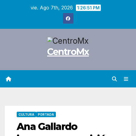
Saltar
vie. Ago 7th, 2026
1:26:52 PM
al
contenido
CentroMx
CULTURA
PORTADA
Ana Gallardo