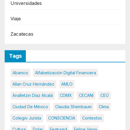
Universidades
Viaje
Zacatecas
Tags
Abanico
Alfabetización Digital Financiera
Allan Cruz Hernández
AMLO
Analletzin Díaz Alcalá
CDMX
CECANI
CEO
Ciudad De México
Claudia Sheinbaum
Clima
Colegio Jurista
CONSCIENCIA
Contextos
Cultura
Dolar
Featured
Felipe Vega