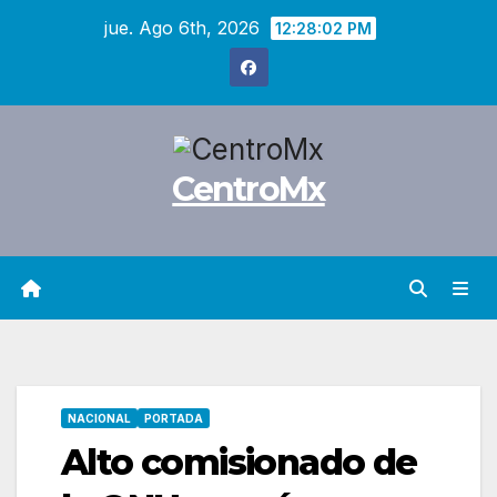
Saltar
jue. Ago 6th, 2026
12:28:03 PM
al
contenido
CentroMx
NACIONAL
PORTADA
Alto comisionado de