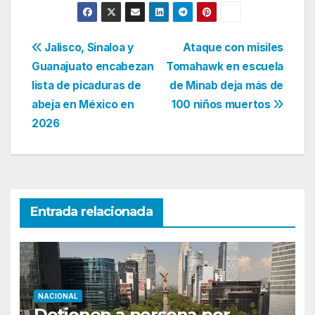
Navegación
Jalisco, Sinaloa y
Ataque con misiles
Guanajuato encabezan
Tomahawk en escuela
de
lista de picaduras de
de Minab deja más de
entradas
abeja en México en
100 niños muertos
2026
Entrada relacionada
NACIONAL
Detienen a persona por