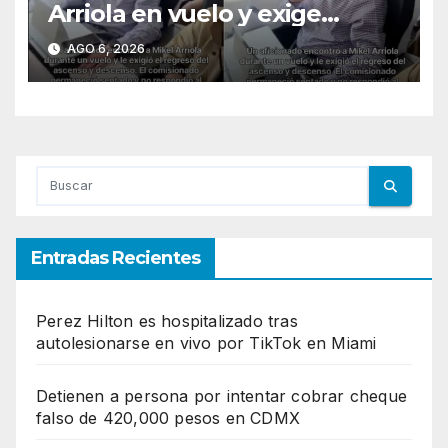
Arriola en vuelo y exige
regreso del ascenso
AGO 6, 2026
Entradas Recientes
Perez Hilton es hospitalizado tras
autolesionarse en vivo por TikTok en Miami
Detienen a persona por intentar cobrar cheque
falso de 420,000 pesos en CDMX