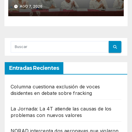
trabajadores antes de que
AGO 7, 2026
terminen de capacitarse
Entradas Recientes
Columna cuestiona exclusión de voces
disidentes en debate sobre fracking
La Jornada: La 4T atiende las causas de los
problemas con nuevos valores
NORAD intercepta dos aeronaves que violaron