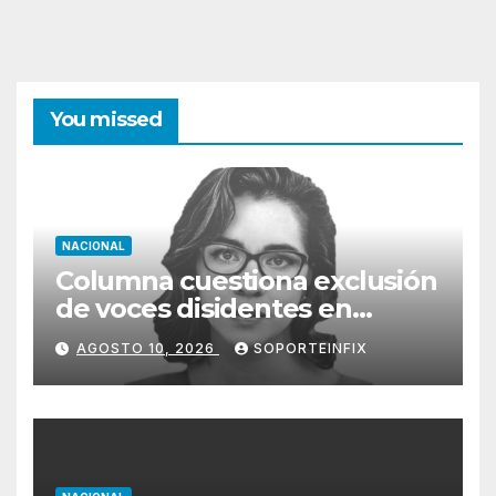
You missed
NACIONAL
Columna cuestiona exclusión
de voces disidentes en
debate sobre fracking
AGOSTO 10, 2026
SOPORTEINFIX