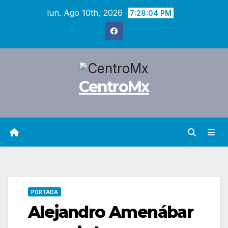
Saltar
lun. Ago 10th, 2026
7:28:05 PM
al
contenido
CentroMx
PORTADA
Alejandro Amenábar