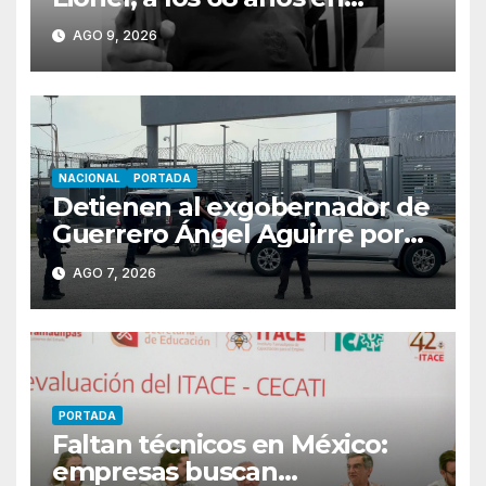
Rosario
AGO 9, 2026
NACIONAL
PORTADA
Detienen al exgobernador de
Guerrero Ángel Aguirre por
obstrucción en el caso
AGO 7, 2026
Ayotzinapa
PORTADA
Faltan técnicos en México:
empresas buscan