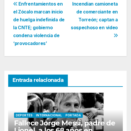
Navegación
Enfrentamientos en
Incendian camioneta
el Zócalo marcan inicio
de comerciante en
de
de huelga indefinida de
Torreón; captan a
entradas
la CNTE; gobierno
sospechoso en video
condena violencia de
‘provocadores’
Entrada relacionada
DEPORTES
INTERNACIONAL
PORTADA
Fallece Jorge Messi, padre de
Lionel, a los 68 años en