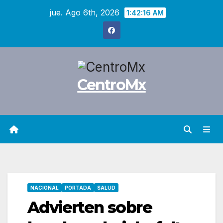
Saltar
jue. Ago 6th, 2026
1:42:18 AM
al
contenido
CentroMx
NACIONAL
PORTADA
SALUD
Advierten sobre