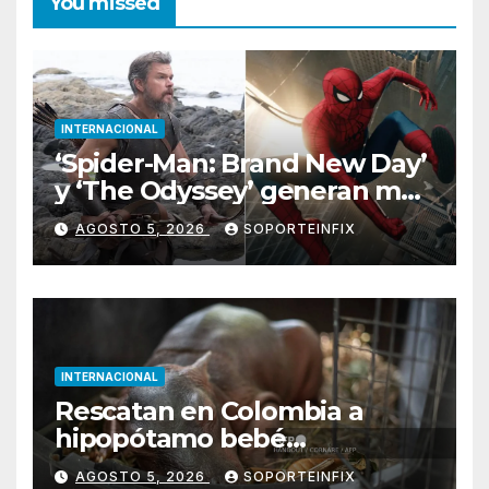
You missed
INTERNACIONAL
‘Spider-Man: Brand New Day’
y ‘The Odyssey’ generan más
de 400 millones de dólares
AGOSTO 5, 2026
SOPORTEINFIX
en un fin de semana
histórico en EE. UU.
INTERNACIONAL
Rescatan en Colombia a
hipopótamo bebé
desnutrido, descendiente de
AGOSTO 5, 2026
SOPORTEINFIX