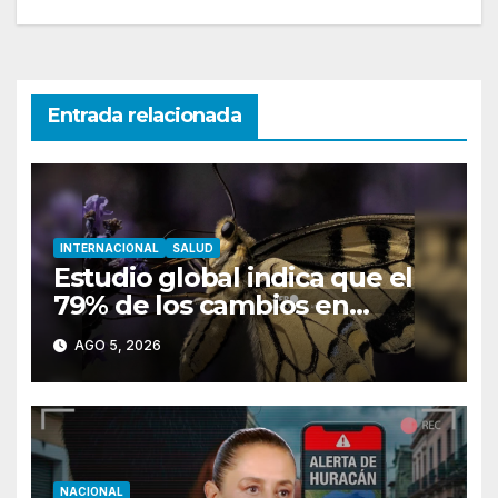
Entrada relacionada
INTERNACIONAL
SALUD
Estudio global indica que el
79% de los cambios en
hábitat de mariposas se
AGO 5, 2026
asocian al calentamiento
global
NACIONAL