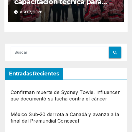
capacitación técnica para
responder a nuevas
AGO 7, 2026
oportunidades de empleo e
inversión
Entradas Recientes
Confirman muerte de Sydney Towle, influencer
que documentó su lucha contra el cáncer
México Sub-20 derrota a Canadá y avanza a la
final del Premundial Concacaf