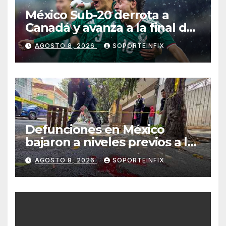
México Sub-20 derrota a
Canadá y avanza a la final del
Premundial Concacaf
AGOSTO 8, 2026
SOPORTEINFIX
Defunciones en México
bajaron a niveles previos a la
pandemia en 2025, reporta
AGOSTO 8, 2026
SOPORTEINFIX
Inegi