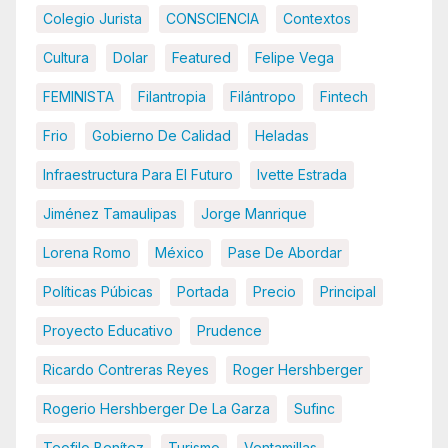
Colegio Jurista
CONSCIENCIA
Contextos
Cultura
Dolar
Featured
Felipe Vega
FEMINISTA
Filantropia
Filántropo
Fintech
Frio
Gobierno De Calidad
Heladas
Infraestructura Para El Futuro
Ivette Estrada
Jiménez Tamaulipas
Jorge Manrique
Lorena Romo
México
Pase De Abordar
Políticas Púbicas
Portada
Precio
Principal
Proyecto Educativo
Prudence
Ricardo Contreras Reyes
Roger Hershberger
Rogerio Hershberger De La Garza
Sufinc
Teofilo Benítez
Turismo
Ventamillas