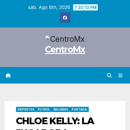
Saltar
sáb. Ago 8th, 2026
7:30:14 PM
al
contenido
CentroMx
DEPORTES
FÚTBOL
MUJERES
PORTADA
CHLOE KELLY: LA