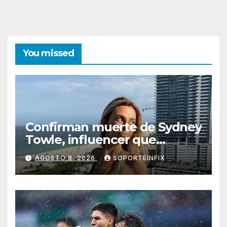
You missed
Confirman muerte de Sydney
Towle, influencer que
documentó su lucha contra
AGOSTO 8, 2026
SOPORTEINFIX
el cáncer