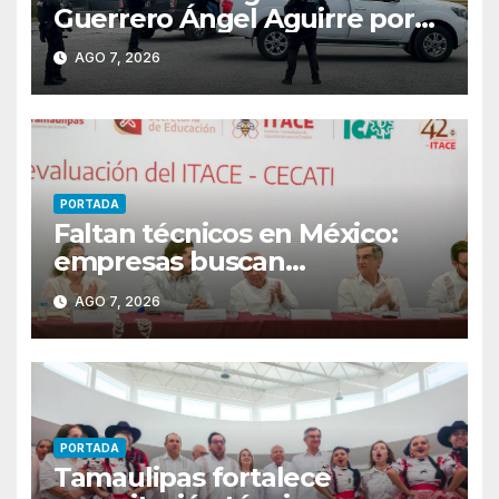
Guerrero Ángel Aguirre por
obstrucción en el caso
AGO 7, 2026
Ayotzinapa
PORTADA
Faltan técnicos en México:
empresas buscan
trabajadores antes de que
AGO 7, 2026
terminen de capacitarse
PORTADA
Tamaulipas fortalece