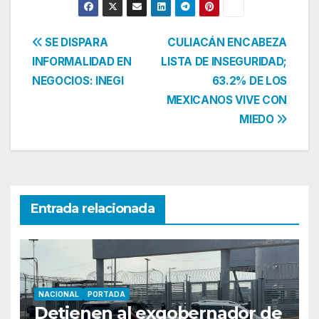
Navegación
SE DISPARA
CULIACÁN ENCABEZA
INFORMALIDAD EN
LISTA DE INSEGURIDAD;
de
NEGOCIOS: INEGI
63.2% DE LOS
entradas
MEXICANOS VIVE CON
MIEDO
Entrada relacionada
NACIONAL
PORTADA
Detienen al exgobernador de